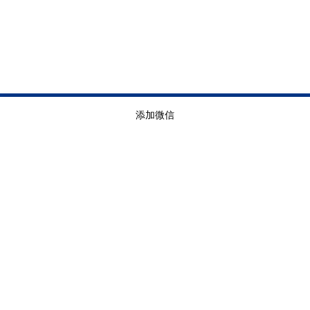
添加微信
服务项目
临时商务光纤
互联网专线
成都移动企业宽带
成都电信企业宽带
临时网络搭建