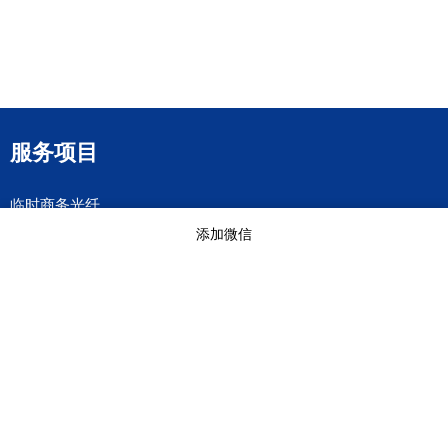
服务项目
临时商务光纤
互联网专线
添加微信
成都移动企业宽带
成都电信企业宽带
临时网络搭建
© Copyright 2023-2025
成都电信宽带-商务光纤专线-无线wifi覆盖-视