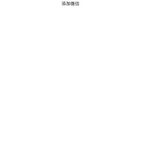
添加微信
服务项目
临时商务光纤
互联网专线
成都移动企业宽带
成都电信企业宽带
临时网络搭建
© Copyright 2023-2025
成都电信宽带-商务光纤专线-无线wifi覆盖-视
频监控安装
All Rights Reserved.
蜀ICP备2023008204号