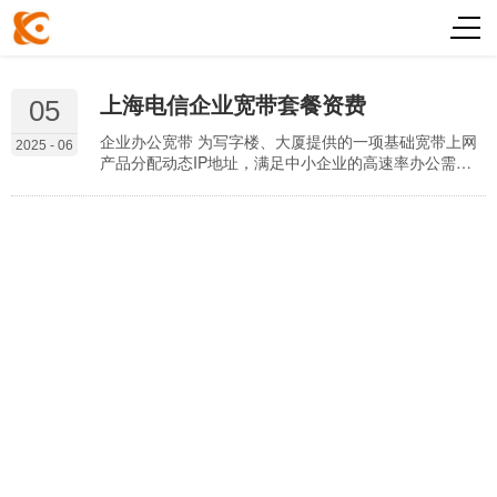
上海电信企业宽带套餐资费
05
企业办公宽带 为写字楼、大厦提供的一项基础宽带上网
2025 - 06
产品分配动态IP地址，满足中小企业的高速率办公需求
产品名称 办公点类型 上/下行速率 IP 月付 年付 2年付 安
装费 增值包可选包 商务专线 写字楼工业园 100M/500M
动态 688 6880 11880 限时减免 / 智云随选商企云宽基础
版 写字楼工业园 100M/500M / 6880(协议期2年) / / 智云
随选商企云宽高端版 写…