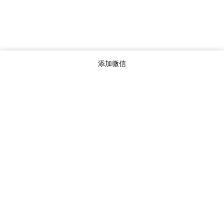
添加微信
服务项目
临时商务光纤
互联网专线
成都移动企业宽带
成都电信企业宽带
临时网络搭建