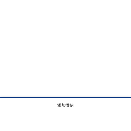
添加微信
服务项目
临时商务光纤
互联网专线