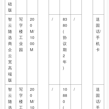
础
版
智
写
20
/
83
/
送
云
字
0
80
固
随
楼
M/
(
话/
选
工
10
协
手
商
业
00
议
机
企
园
M
期
卡
云
2
宽
年
高
)
端
版
智
写
20
/
10
/
送
云
字
0
88
固
随
楼
M/
0
话/
选
工
10
(
手