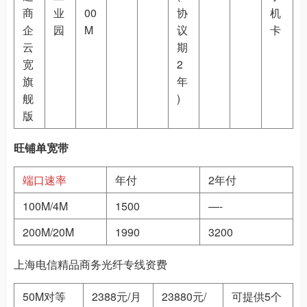
商
业
00
协
机
企
园
M
议
卡
云
期
宽
2
旗
年
舰
)
版
旺铺单宽带
端口速率
年付
2年付
100M/4M
1500
—-
200M/20M
1990
3200
上海电信精品商务光纤专线资费
50M对等
2388元/月
23880元/
可提供5个