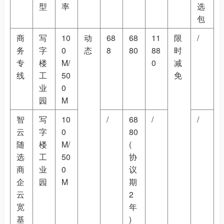
型
率
选
包
商
写
10
动
68
68
11
限
/
务
字
0
态
8
80
88
时
专
楼
M/
0
减
线
工
50
免
业
0
园
M
智
写
10
/
68
/
/
云
字
0
80
随
楼
M/
(
选
工
50
协
商
业
0
议
企
园
M
期
云
2
宽
年
基
)