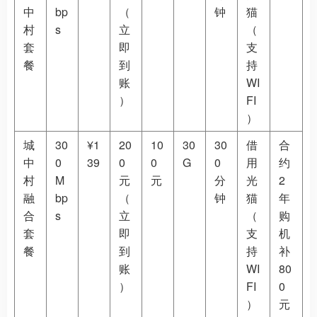
中
bp
（
钟
猫
村
s
立
（
套
即
支
餐
到
持
账
WI
）
FI
）
城
30
¥1
20
10
30
30
借
合
中
0
39
0
0
G
0
用
约
村
M
元
元
分
光
2
融
bp
（
钟
猫
年
合
s
立
（
购
套
即
支
机
餐
到
持
补
账
WI
80
）
FI
0
）
元