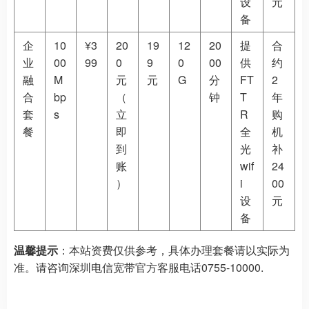
设
元
备
企
10
¥3
20
19
12
20
提
合
业
00
99
0
9
0
00
供
约
融
M
元
元
G
分
FT
2
合
bp
（
钟
T
年
套
s
立
R
购
餐
即
全
机
到
光
补
账
wif
24
）
i
00
设
元
备
温馨提示
：本站资费仅供参考，具体办理套餐请以实际为
准。请咨询深圳电信宽带官方客服电话0755-10000.