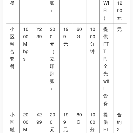
餐
账
WI
12
）
FI
00
）
元
小
10
¥2
20
19
60
10
提
无
区
00
39
0
9
G
00
供
融
M
元
元
分
FT
合
bp
（
钟
T
套
s
立
R
餐
即
全
到
光
账
wif
）
i
设
备
小
20
¥2
20
19
80
10
提
合
区
00
99
0
9
G
00
供
约
融
M
元
元
分
FT
2