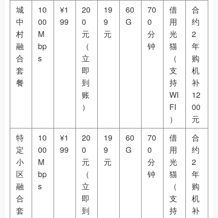
城
10
¥1
20
19
60
70
借
合
中
00
99
0
9
G
0
用
约
村
M
元
元
分
光
2
融
bp
（
钟
猫
年
合
s
立
（
购
套
即
支
机
餐
到
持
补
账
WI
12
）
FI
00
）
元
特
10
¥1
20
19
60
70
借
合
定
00
99
0
9
G
0
用
约
小
M
元
元
分
光
2
区
bp
（
钟
猫
年
融
s
立
（
购
合
即
支
机
套
到
持
补