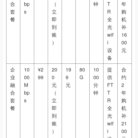
合
bp
（
钟
T
年
套
s
立
R
购
餐
即
全
机
到
光
补
账
wif
16
）
i
00
设
元
备
企
10
¥2
20
19
80
10
提
合
业
00
99
0
9
G
00
供
约
融
M
元
元
分
FT
2
合
bp
（
钟
T
年
套
s
立
R
购
餐
即
全
机
到
光
补
账
wif
21
）
i
00