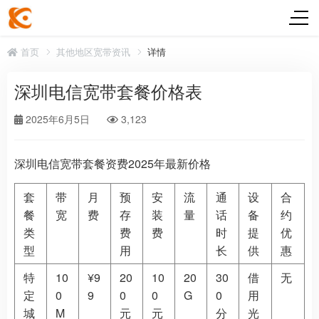
首页
其他地区宽带资讯
详情
深圳电信宽带套餐价格表
2025年6月5日
3,123
深圳电信宽带套餐资费2025年最新价格
套
带
月
预
安
流
通
设
合
餐
宽
费
存
装
量
话
备
约
类
费
费
时
提
优
型
用
长
供
惠
特
10
¥9
20
10
20
30
借
无
定
0
9
0
0
G
0
用
城
M
元
元
分
光