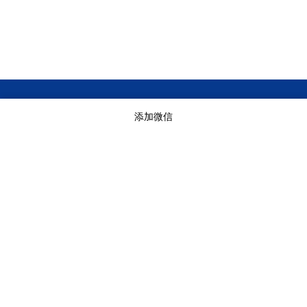
服务项目
添加微信
临时商务光纤
互联网专线
成都移动企业宽带
成都电信企业宽带
临时网络搭建
© Copyright 2023-2025
成都电信宽带-商务光纤专线-无线wifi覆盖-视